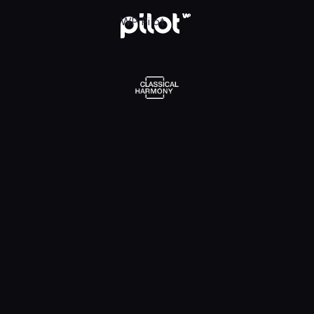
l Harmony, Oglądaj w WP Pilot
WP Pilot