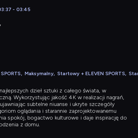
03:37 - 03:45
y
N SPORTS
,
Maksymalny
,
Startowy + ELEVEN SPORTS
,
Sta
ajlepszych dzieł sztuki z całego świata, w
zną. Wykorzystując jakość 4K w realizacji nagrań,
ujawniając subtelne niuanse i ukryte szczegóły
oriom oglądania i starannie zaprojektowanemu
a spokój, bogactwo kulturowe i daje inspirację do
odzenia z domu.