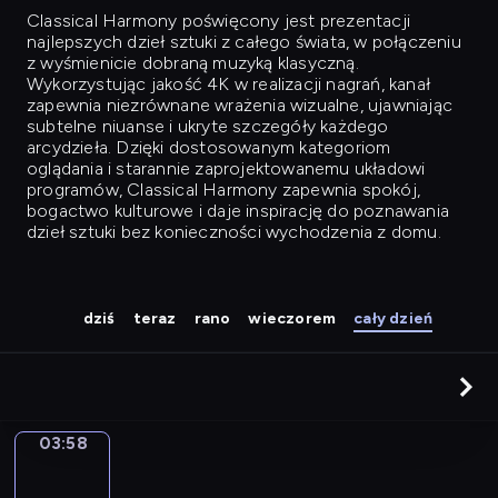
Classical Harmony
poświęcony jest prezentacji
najlepszych dzieł sztuki z całego świata, w połączeniu
z wyśmienicie dobraną muzyką klasyczną.
Wykorzystując jakość 4K w realizacji nagrań, kanał
zapewnia niezrównane wrażenia wizualne, ujawniając
subtelne niuanse i ukryte szczegóły każdego
arcydzieła. Dzięki dostosowanym kategoriom
oglądania i starannie zaprojektowanemu układowi
programów, Classical Harmony zapewnia spokój,
bogactwo kulturowe i daje inspirację do poznawania
dzieł sztuki bez konieczności wychodzenia z domu.
dziś
teraz
rano
wieczorem
cały dzień
03:58
Adriaen
van
Utrecht.