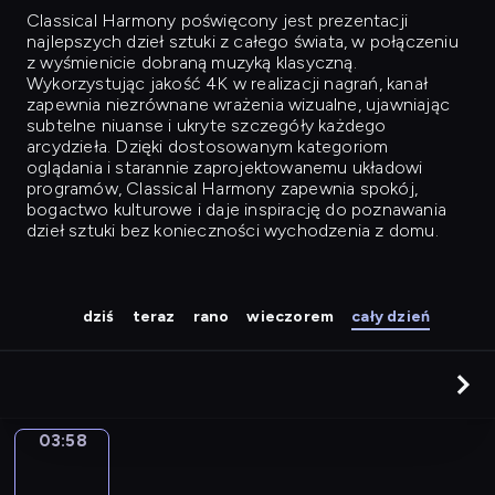
Classical Harmony
poświęcony jest prezentacji
najlepszych dzieł sztuki z całego świata, w połączeniu
z wyśmienicie dobraną muzyką klasyczną.
Wykorzystując jakość 4K w realizacji nagrań, kanał
zapewnia niezrównane wrażenia wizualne, ujawniając
subtelne niuanse i ukryte szczegóły każdego
arcydzieła. Dzięki dostosowanym kategoriom
oglądania i starannie zaprojektowanemu układowi
programów, Classical Harmony zapewnia spokój,
bogactwo kulturowe i daje inspirację do poznawania
dzieł sztuki bez konieczności wychodzenia z domu.
dziś
teraz
rano
wieczorem
cały dzień
03:58
Adriaen
van
Utrecht.