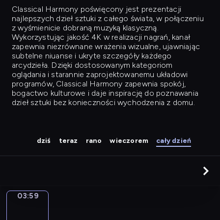
Classical Harmony
poświęcony jest prezentacji
najlepszych dzieł sztuki z całego świata, w połączeniu
z wyśmienicie dobraną muzyką klasyczną.
Wykorzystując jakość 4K w realizacji nagrań, kanał
zapewnia niezrównane wrażenia wizualne, ujawniając
subtelne niuanse i ukryte szczegóły każdego
arcydzieła. Dzięki dostosowanym kategoriom
oglądania i starannie zaprojektowanemu układowi
programów, Classical Harmony zapewnia spokój,
bogactwo kulturowe i daje inspirację do poznawania
dzieł sztuki bez konieczności wychodzenia z domu.
dziś
teraz
rano
wieczorem
cały dzień
03:59
F.
DE
BRAEKELEER