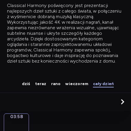
Classical Harmony
poświęcony jest prezentacji
najlepszych dzieł sztuki z całego świata, w połączeniu
z wyśmienicie dobraną muzyką klasyczną.
Wykorzystując jakość 4K w realizacji nagrań, kanał
zapewnia niezrównane wrażenia wizualne, ujawniając
subtelne niuanse i ukryte szczegóły każdego
arcydzieła. Dzięki dostosowanym kategoriom
oglądania i starannie zaprojektowanemu układowi
programów, Classical Harmony zapewnia spokój,
bogactwo kulturowe i daje inspirację do poznawania
dzieł sztuki bez konieczności wychodzenia z domu.
dziś
teraz
rano
wieczorem
cały dzień
03:58
Adriaen
van
Utrecht.