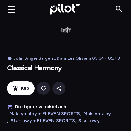
Classica
WP Pilot
John Singer Sargent. Dans Les Oliviers 05:34 - 05:40
Classical Harmony
Kup
Dostępne w pakietach:
Maksymalny + ELEVEN SPORTS
,
Maksymalny
,
Startowy + ELEVEN SPORTS
,
Startowy