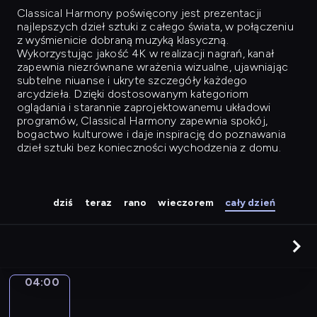
Classical Harmony
poświęcony jest prezentacji
najlepszych dzieł sztuki z całego świata, w połączeniu
z wyśmienicie dobraną muzyką klasyczną.
Wykorzystując jakość 4K w realizacji nagrań, kanał
zapewnia niezrównane wrażenia wizualne, ujawniając
subtelne niuanse i ukryte szczegóły każdego
arcydzieła. Dzięki dostosowanym kategoriom
oglądania i starannie zaprojektowanemu układowi
programów, Classical Harmony zapewnia spokój,
bogactwo kulturowe i daje inspirację do poznawania
dzieł sztuki bez konieczności wychodzenia z domu.
dziś
teraz
rano
wieczorem
cały dzień
04:00
Evelyn
De
Morgan.