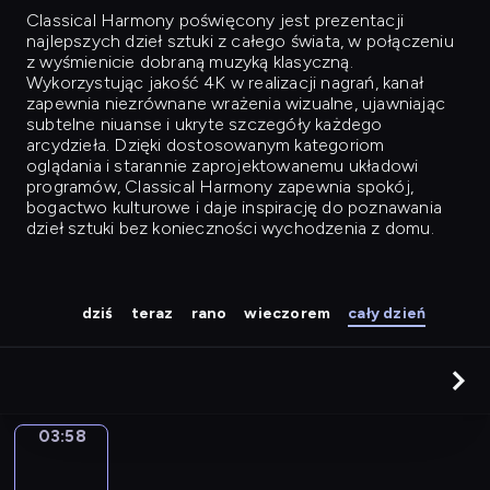
Classical Harmony
poświęcony jest prezentacji
najlepszych dzieł sztuki z całego świata, w połączeniu
z wyśmienicie dobraną muzyką klasyczną.
Wykorzystując jakość 4K w realizacji nagrań, kanał
zapewnia niezrównane wrażenia wizualne, ujawniając
subtelne niuanse i ukryte szczegóły każdego
arcydzieła. Dzięki dostosowanym kategoriom
oglądania i starannie zaprojektowanemu układowi
programów, Classical Harmony zapewnia spokój,
bogactwo kulturowe i daje inspirację do poznawania
dzieł sztuki bez konieczności wychodzenia z domu.
dziś
teraz
rano
wieczorem
cały dzień
03:58
Adriaen
van
Utrecht.