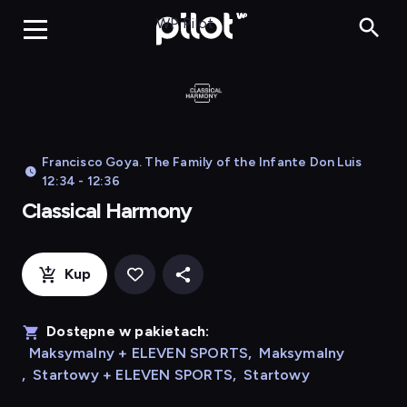
Classica
WP Pilot
Francisco Goya. The Family of the Infante Don Luis
12:34 - 12:36
Classical Harmony
Kup
Dostępne w pakietach:
Maksymalny + ELEVEN SPORTS
,
Maksymalny
,
Startowy + ELEVEN SPORTS
,
Startowy