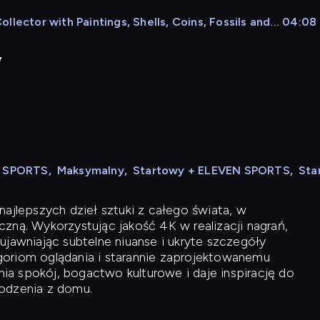
lector with Paintings, Shells, Coins, Fossils and... 04:08
y
N SPORTS
,
Maksymalny
,
Startowy + ELEVEN SPORTS
,
Sta
ajlepszych dzieł sztuki z całego świata, w
zną. Wykorzystując jakość 4K w realizacji nagrań,
ujawniając subtelne niuanse i ukryte szczegóły
oriom oglądania i starannie zaprojektowanemu
a spokój, bogactwo kulturowe i daje inspirację do
odzenia z domu.