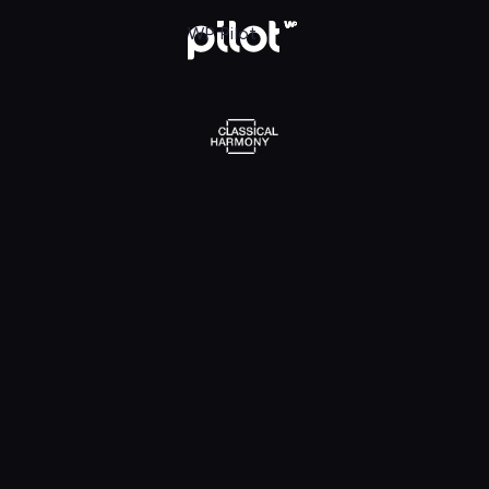
l Harmony, Oglądaj w WP Pilot
WP Pilot