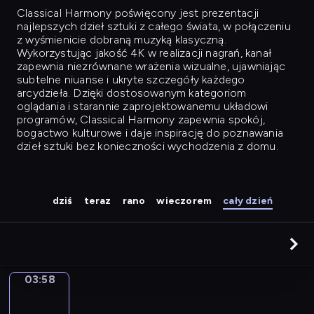
Classical Harmony
poświęcony jest prezentacji
najlepszych dzieł sztuki z całego świata, w połączeniu
z wyśmienicie dobraną muzyką klasyczną.
Wykorzystując jakość 4K w realizacji nagrań, kanał
zapewnia niezrównane wrażenia wizualne, ujawniając
subtelne niuanse i ukryte szczegóły każdego
arcydzieła. Dzięki dostosowanym kategoriom
oglądania i starannie zaprojektowanemu układowi
programów, Classical Harmony zapewnia spokój,
bogactwo kulturowe i daje inspirację do poznawania
dzieł sztuki bez konieczności wychodzenia z domu.
dziś
teraz
rano
wieczorem
cały dzień
03:58
Adriaen
van
Utrecht.