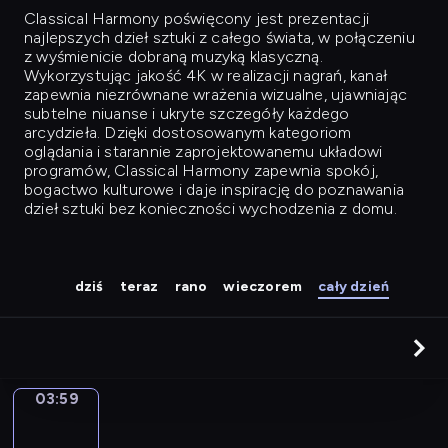
Classical Harmony
poświęcony jest prezentacji
najlepszych dzieł sztuki z całego świata, w połączeniu
z wyśmienicie dobraną muzyką klasyczną.
Wykorzystując jakość 4K w realizacji nagrań, kanał
zapewnia niezrównane wrażenia wizualne, ujawniając
subtelne niuanse i ukryte szczegóły każdego
arcydzieła. Dzięki dostosowanym kategoriom
oglądania i starannie zaprojektowanemu układowi
programów, Classical Harmony zapewnia spokój,
bogactwo kulturowe i daje inspirację do poznawania
dzieł sztuki bez konieczności wychodzenia z domu.
dziś
teraz
rano
wieczorem
cały dzień
03:59
F.
DE
BRAEKELEER