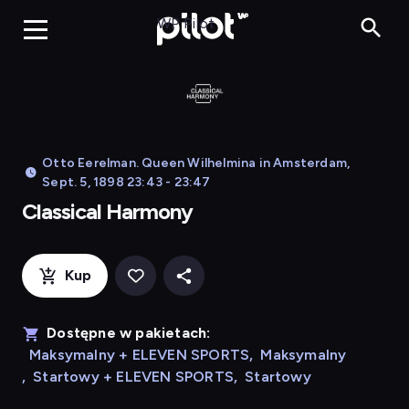
Classica
WP Pilot
Otto Eerelman. Queen Wilhelmina in Amsterdam,
Sept. 5, 1898 23:43 - 23:47
Classical Harmony
Kup
Dostępne w pakietach:
Maksymalny + ELEVEN SPORTS
,
Maksymalny
,
Startowy + ELEVEN SPORTS
,
Startowy