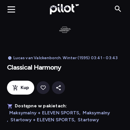
Classica
WP Pilot
Lucas van Valckenborch. Winter (1595) 03:41 - 03:43
Classical Harmony
Kup
Dostępne w pakietach:
Maksymalny + ELEVEN SPORTS
,
Maksymalny
,
Startowy + ELEVEN SPORTS
,
Startowy