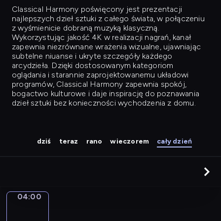
Classical Harmony
poświęcony jest prezentacji
najlepszych dzieł sztuki z całego świata, w połączeniu
z wyśmienicie dobraną muzyką klasyczną.
Wykorzystując jakość 4K w realizacji nagrań, kanał
zapewnia niezrównane wrażenia wizualne, ujawniając
subtelne niuanse i ukryte szczegóły każdego
arcydzieła. Dzięki dostosowanym kategoriom
oglądania i starannie zaprojektowanemu układowi
programów, Classical Harmony zapewnia spokój,
bogactwo kulturowe i daje inspirację do poznawania
dzieł sztuki bez konieczności wychodzenia z domu.
dziś
teraz
rano
wieczorem
cały dzień
04:00
Evelyn
De
Morgan.