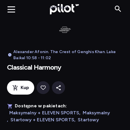
Classica
WP Pilot
Alexander Afonin. The Crest of Genghis Khan. Lake
Baikal 10:58 - 11:02
Classical Harmony
Kup
Dostępne w pakietach:
Maksymalny + ELEVEN SPORTS
,
Maksymalny
,
Startowy + ELEVEN SPORTS
,
Startowy