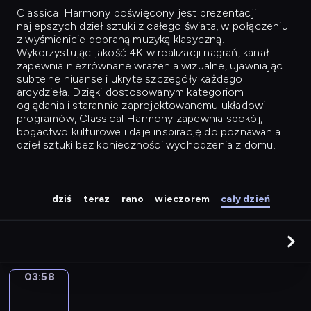
Classical Harmony
poświęcony jest prezentacji
najlepszych dzieł sztuki z całego świata, w połączeniu
z wyśmienicie dobraną muzyką klasyczną.
Wykorzystując jakość 4K w realizacji nagrań, kanał
zapewnia niezrównane wrażenia wizualne, ujawniając
subtelne niuanse i ukryte szczegóły każdego
arcydzieła. Dzięki dostosowanym kategoriom
oglądania i starannie zaprojektowanemu układowi
programów, Classical Harmony zapewnia spokój,
bogactwo kulturowe i daje inspirację do poznawania
dzieł sztuki bez konieczności wychodzenia z domu.
dziś
teraz
rano
wieczorem
cały dzień
03:58
Adriaen
van
Utrecht.