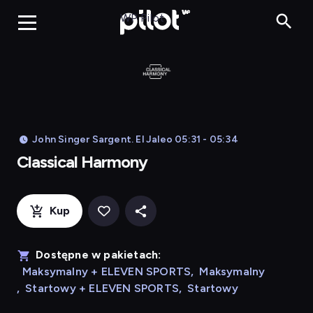
Classica
WP Pilot
John Singer Sargent. El Jaleo 05:31 - 05:34
Classical Harmony
Kup
Dostępne w pakietach:
Maksymalny + ELEVEN SPORTS
,
Maksymalny
,
Startowy + ELEVEN SPORTS
,
Startowy