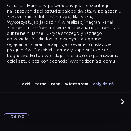
Classical Harmony
poświęcony jest prezentacji
najlepszych dzieł sztuki z całego świata, w połączeniu
z wyśmienicie dobraną muzyką klasyczną.
Wykorzystując jakość 4K w realizacji nagrań, kanał
zapewnia niezrównane wrażenia wizualne, ujawniając
subtelne niuanse i ukryte szczegóły każdego
arcydzieła. Dzięki dostosowanym kategoriom
oglądania i starannie zaprojektowanemu układowi
programów, Classical Harmony zapewnia spokój,
bogactwo kulturowe i daje inspirację do poznawania
dzieł sztuki bez konieczności wychodzenia z domu.
dziś
teraz
rano
wieczorem
cały dzień
04:00
Evelyn
De
Morgan.