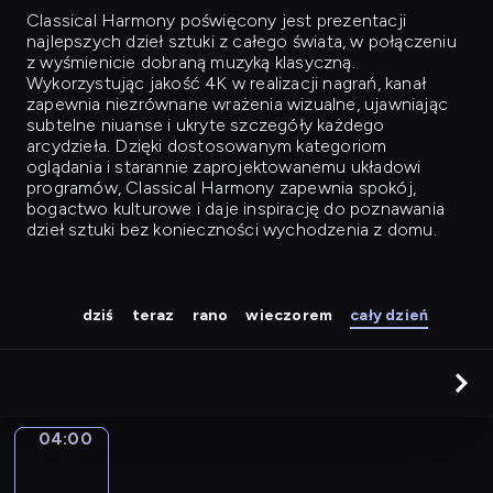
Classical Harmony
poświęcony jest prezentacji
najlepszych dzieł sztuki z całego świata, w połączeniu
z wyśmienicie dobraną muzyką klasyczną.
Wykorzystując jakość 4K w realizacji nagrań, kanał
zapewnia niezrównane wrażenia wizualne, ujawniając
subtelne niuanse i ukryte szczegóły każdego
arcydzieła. Dzięki dostosowanym kategoriom
oglądania i starannie zaprojektowanemu układowi
programów, Classical Harmony zapewnia spokój,
bogactwo kulturowe i daje inspirację do poznawania
dzieł sztuki bez konieczności wychodzenia z domu.
dziś
teraz
rano
wieczorem
cały dzień
04:00
Evelyn
De
Morgan.