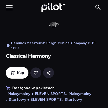
Classica
WP Pilot
Hendrick Maertensz. Sorgh. Musical Company 11:19 -
11:23
Classical Harmony
Kup
Dostępne w pakietach:
Maksymalny + ELEVEN SPORTS
,
Maksymalny
,
Startowy + ELEVEN SPORTS
,
Startowy