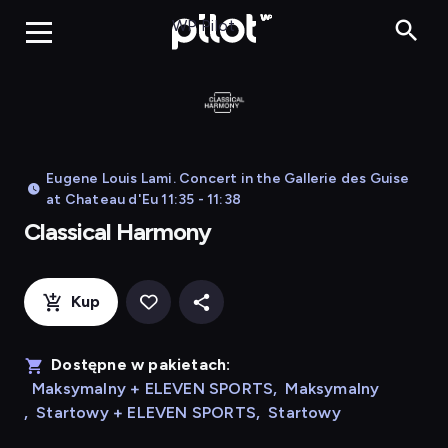
Classica
WP Pilot
Eugene Louis Lami. Concert in the Gallerie des Guise
at Chateau d'Eu 11:35 - 11:38
Classical Harmony
Kup
Dostępne w pakietach:
Maksymalny + ELEVEN SPORTS
,
Maksymalny
,
Startowy + ELEVEN SPORTS
,
Startowy