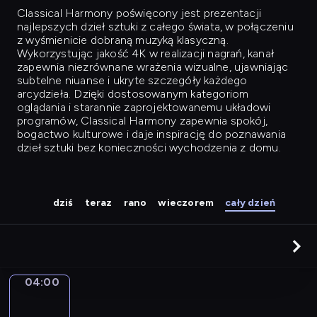
Classical Harmony
poświęcony jest prezentacji
najlepszych dzieł sztuki z całego świata, w połączeniu
z wyśmienicie dobraną muzyką klasyczną.
Wykorzystując jakość 4K w realizacji nagrań, kanał
zapewnia niezrównane wrażenia wizualne, ujawniając
subtelne niuanse i ukryte szczegóły każdego
arcydzieła. Dzięki dostosowanym kategoriom
oglądania i starannie zaprojektowanemu układowi
programów, Classical Harmony zapewnia spokój,
bogactwo kulturowe i daje inspirację do poznawania
dzieł sztuki bez konieczności wychodzenia z domu.
dziś
teraz
rano
wieczorem
cały dzień
04:00
Hashimoto
Kansetsu:
Summer