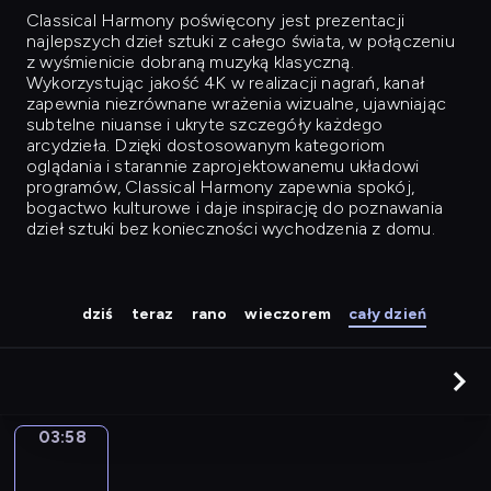
Classical Harmony
poświęcony jest prezentacji
najlepszych dzieł sztuki z całego świata, w połączeniu
z wyśmienicie dobraną muzyką klasyczną.
Wykorzystując jakość 4K w realizacji nagrań, kanał
zapewnia niezrównane wrażenia wizualne, ujawniając
subtelne niuanse i ukryte szczegóły każdego
arcydzieła. Dzięki dostosowanym kategoriom
oglądania i starannie zaprojektowanemu układowi
programów, Classical Harmony zapewnia spokój,
bogactwo kulturowe i daje inspirację do poznawania
dzieł sztuki bez konieczności wychodzenia z domu.
dziś
teraz
rano
wieczorem
cały dzień
03:58
Adriaen
van
Utrecht.