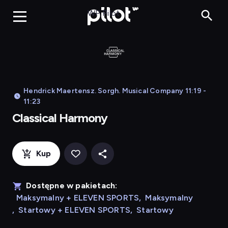
Classica
WP Pilot
Hendrick Maertensz. Sorgh. Musical Company 11:19 -
11:23
Classical Harmony
Kup
Dostępne w pakietach:
Maksymalny + ELEVEN SPORTS
,
Maksymalny
,
Startowy + ELEVEN SPORTS
,
Startowy