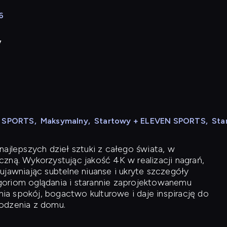
6
y
N SPORTS
,
Maksymalny
,
Startowy + ELEVEN SPORTS
,
Sta
ajlepszych dzieł sztuki z całego świata, w
zną. Wykorzystując jakość 4K w realizacji nagrań,
ujawniając subtelne niuanse i ukryte szczegóły
oriom oglądania i starannie zaprojektowanemu
a spokój, bogactwo kulturowe i daje inspirację do
odzenia z domu.