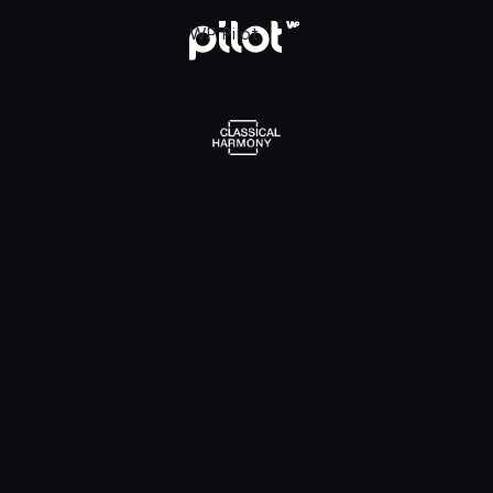
l Harmony, Oglądaj w WP Pilot
WP Pilot