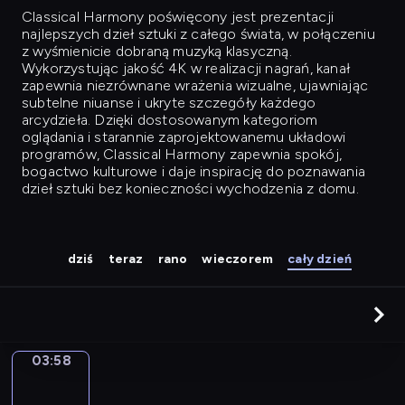
Classical Harmony
poświęcony jest prezentacji
najlepszych dzieł sztuki z całego świata, w połączeniu
z wyśmienicie dobraną muzyką klasyczną.
Wykorzystując jakość 4K w realizacji nagrań, kanał
zapewnia niezrównane wrażenia wizualne, ujawniając
subtelne niuanse i ukryte szczegóły każdego
arcydzieła. Dzięki dostosowanym kategoriom
oglądania i starannie zaprojektowanemu układowi
programów, Classical Harmony zapewnia spokój,
bogactwo kulturowe i daje inspirację do poznawania
dzieł sztuki bez konieczności wychodzenia z domu.
dziś
teraz
rano
wieczorem
cały dzień
03:58
Adriaen
van
Utrecht.