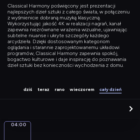
Classical Harmony
poświęcony jest prezentacji
najlepszych dzieł sztuki z całego świata, w połączeniu
z wyśmienicie dobraną muzyką klasyczną.
Wykorzystując jakość 4K w realizacji nagrań, kanał
zapewnia niezrównane wrażenia wizualne, ujawniając
subtelne niuanse i ukryte szczegóły każdego
arcydzieła. Dzięki dostosowanym kategoriom
oglądania i starannie zaprojektowanemu układowi
programów, Classical Harmony zapewnia spokój,
bogactwo kulturowe i daje inspirację do poznawania
dzieł sztuki bez konieczności wychodzenia z domu.
dziś
teraz
rano
wieczorem
cały dzień
04:00
Hashimoto
Kansetsu:
Summer