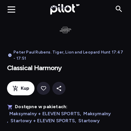
Classica
WP Pilot
Peter Paul Rubens. Tiger, Lion and Leopard Hunt 17:47
- 17:51
Classical Harmony
Kup
Dostępne w pakietach:
Maksymalny + ELEVEN SPORTS
,
Maksymalny
,
Startowy + ELEVEN SPORTS
,
Startowy