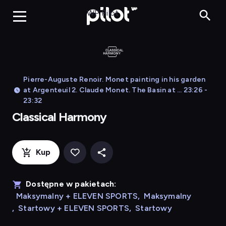
Classica
WP Pilot
Pierre-Auguste Renoir. Monet painting in his garden
at Argenteuil 2. Claude Monet. The Basin at ... 23:26 -
23:32
Classical Harmony
Kup
Dostępne w pakietach:
Maksymalny + ELEVEN SPORTS
,
Maksymalny
,
Startowy + ELEVEN SPORTS
,
Startowy