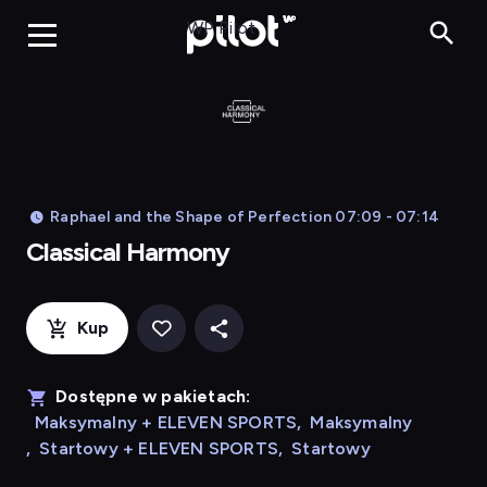
Classica
WP Pilot
Raphael and the Shape of Perfection 07:09 - 07:14
Classical Harmony
Kup
Dostępne w pakietach:
Maksymalny + ELEVEN SPORTS
,
Maksymalny
,
Startowy + ELEVEN SPORTS
,
Startowy