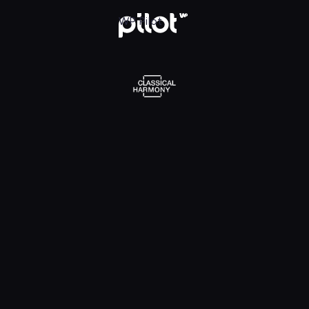
l Harmony, Oglądaj w WP Pilot
WP Pilot