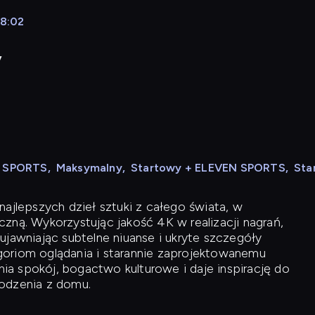
08:02
y
N SPORTS
,
Maksymalny
,
Startowy + ELEVEN SPORTS
,
Sta
ajlepszych dzieł sztuki z całego świata, w
zną. Wykorzystując jakość 4K w realizacji nagrań,
ujawniając subtelne niuanse i ukryte szczegóły
oriom oglądania i starannie zaprojektowanemu
a spokój, bogactwo kulturowe i daje inspirację do
odzenia z domu.