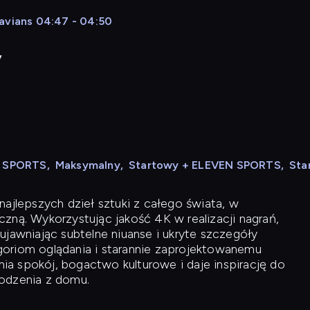
avians 04:47 - 04:50
y
N SPORTS
,
Maksymalny
,
Startowy + ELEVEN SPORTS
,
Sta
ajlepszych dzieł sztuki z całego świata, w
zną. Wykorzystując jakość 4K w realizacji nagrań,
ujawniając subtelne niuanse i ukryte szczegóły
oriom oglądania i starannie zaprojektowanemu
a spokój, bogactwo kulturowe i daje inspirację do
odzenia z domu.