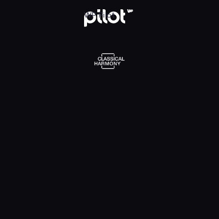
l Harmony, Oglądaj w WP Pilot
WP Pilot