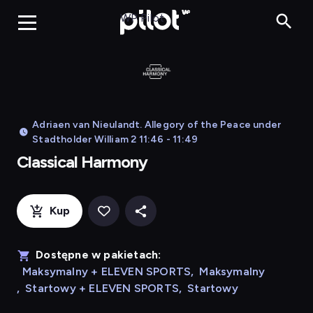
Classica
WP Pilot
Adriaen van Nieulandt. Allegory of the Peace under
Stadtholder William 2 11:46 - 11:49
Classical Harmony
Kup
Dostępne w pakietach:
Maksymalny + ELEVEN SPORTS
,
Maksymalny
,
Startowy + ELEVEN SPORTS
,
Startowy