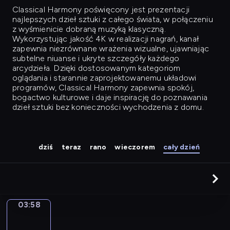
Classical Harmony
poświęcony jest prezentacji
najlepszych dzieł sztuki z całego świata, w połączeniu
z wyśmienicie dobraną muzyką klasyczną.
Wykorzystując jakość 4K w realizacji nagrań, kanał
zapewnia niezrównane wrażenia wizualne, ujawniając
subtelne niuanse i ukryte szczegóły każdego
arcydzieła. Dzięki dostosowanym kategoriom
oglądania i starannie zaprojektowanemu układowi
programów, Classical Harmony zapewnia spokój,
bogactwo kulturowe i daje inspirację do poznawania
dzieł sztuki bez konieczności wychodzenia z domu.
dziś
teraz
rano
wieczorem
cały dzień
03:58
Adriaen
van
Utrecht.