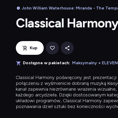
John William Waterhouse: Miranda - The Tempest
Classical Harmon
Kup
Dostępne w pakietach:
Maksymalny + ELEVE
Classical Harmony
poświęcony jest prezentacji n
połączeniu z wyśmienicie dobraną muzyką klasyc
kanał zapewnia niezrównane wrażenia wizualne, 
każdego arcydzieła. Dzięki dostosowanym kateg
układowi programów, Classical Harmony zapewni
poznawania dzieł sztuki bez konieczności wych