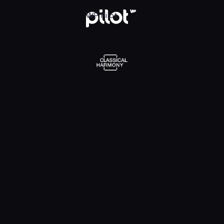
l Harmony, Oglądaj w WP Pilot
WP Pilot