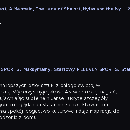
, A Mermaid, The Lady of Shalott, Hylas and the Ny... 12
y
N SPORTS
,
Maksymalny
,
Startowy + ELEVEN SPORTS
,
Sta
ajlepszych dzieł sztuki z całego świata, w
zną. Wykorzystując jakość 4K w realizacji nagrań,
ujawniając subtelne niuanse i ukryte szczegóły
oriom oglądania i starannie zaprojektowanemu
a spokój, bogactwo kulturowe i daje inspirację do
odzenia z domu.