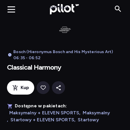
Classica
WP Pilot
Bosch (Hieronymus Bosch and His Mysterious Art)
06:35 - 06:52
Classical Harmony
Kup
Dostępne w pakietach:
Maksymalny + ELEVEN SPORTS
,
Maksymalny
,
Startowy + ELEVEN SPORTS
,
Startowy