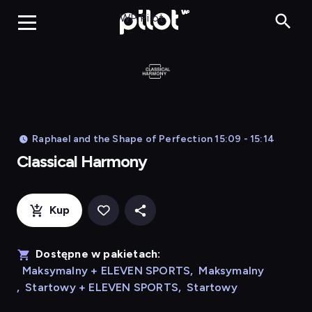
Classica
WP Pilot
Raphael and the Shape of Perfection 15:09 - 15:14
Classical Harmony
Kup
Dostępne w pakietach:
Maksymalny + ELEVEN SPORTS
,
Maksymalny
,
Startowy + ELEVEN SPORTS
,
Startowy