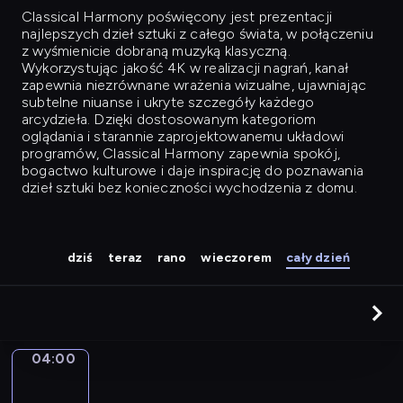
Classical Harmony
poświęcony jest prezentacji
najlepszych dzieł sztuki z całego świata, w połączeniu
z wyśmienicie dobraną muzyką klasyczną.
Wykorzystując jakość 4K w realizacji nagrań, kanał
zapewnia niezrównane wrażenia wizualne, ujawniając
subtelne niuanse i ukryte szczegóły każdego
arcydzieła. Dzięki dostosowanym kategoriom
oglądania i starannie zaprojektowanemu układowi
programów, Classical Harmony zapewnia spokój,
bogactwo kulturowe i daje inspirację do poznawania
dzieł sztuki bez konieczności wychodzenia z domu.
dziś
teraz
rano
wieczorem
cały dzień
04:00
Jacob
Jordaens.
The