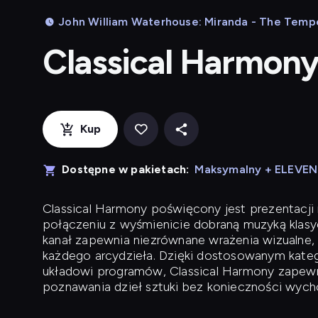
John William Waterhouse: Miranda - The Tempest
Classical Harmon
Kup
Dostępne w pakietach:
Maksymalny + ELEVE
Classical Harmony
poświęcony jest prezentacji n
połączeniu z wyśmienicie dobraną muzyką klasyc
kanał zapewnia niezrównane wrażenia wizualne, 
każdego arcydzieła. Dzięki dostosowanym kateg
układowi programów, Classical Harmony zapewni
poznawania dzieł sztuki bez konieczności wych