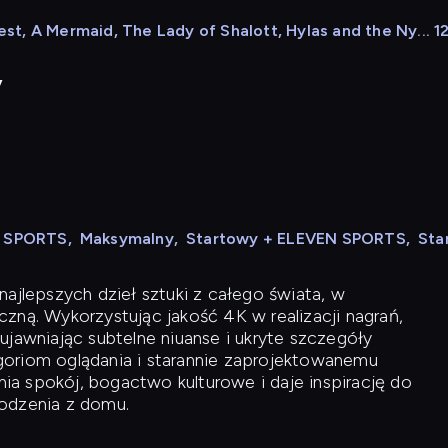
, A Mermaid, The Lady of Shalott, Hylas and the Ny... 12
y
N SPORTS
,
Maksymalny
,
Startowy + ELEVEN SPORTS
,
Sta
ajlepszych dzieł sztuki z całego świata, w
zną. Wykorzystując jakość 4K w realizacji nagrań,
ujawniając subtelne niuanse i ukryte szczegóły
oriom oglądania i starannie zaprojektowanemu
a spokój, bogactwo kulturowe i daje inspirację do
odzenia z domu.