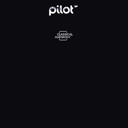
l Harmony, Oglądaj w WP Pilot
WP Pilot