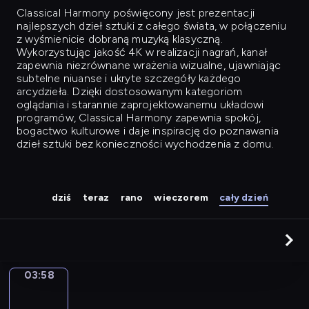
Classical Harmony
poświęcony jest prezentacji
najlepszych dzieł sztuki z całego świata, w połączeniu
z wyśmienicie dobraną muzyką klasyczną.
Wykorzystując jakość 4K w realizacji nagrań, kanał
zapewnia niezrównane wrażenia wizualne, ujawniając
subtelne niuanse i ukryte szczegóły każdego
arcydzieła. Dzięki dostosowanym kategoriom
oglądania i starannie zaprojektowanemu układowi
programów, Classical Harmony zapewnia spokój,
bogactwo kulturowe i daje inspirację do poznawania
dzieł sztuki bez konieczności wychodzenia z domu.
dziś
teraz
rano
wieczorem
cały dzień
03:58
Adriaen
van
Utrecht.