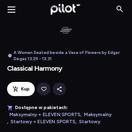
Classica
WP Pilot
A Woman Seated beside a Vase of Flowers by Edgar
Degas 13:29 - 13:31
Classical Harmony
Kup
Dostępne w pakietach:
Maksymalny + ELEVEN SPORTS
,
Maksymalny
,
Startowy + ELEVEN SPORTS
,
Startowy