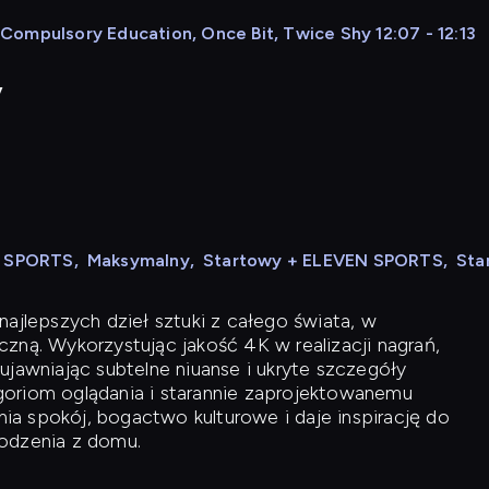
, Compulsory Education, Once Bit, Twice Shy 12:07 - 12:13
y
N SPORTS
,
Maksymalny
,
Startowy + ELEVEN SPORTS
,
Sta
ajlepszych dzieł sztuki z całego świata, w
zną. Wykorzystując jakość 4K w realizacji nagrań,
ujawniając subtelne niuanse i ukryte szczegóły
oriom oglądania i starannie zaprojektowanemu
a spokój, bogactwo kulturowe i daje inspirację do
odzenia z domu.