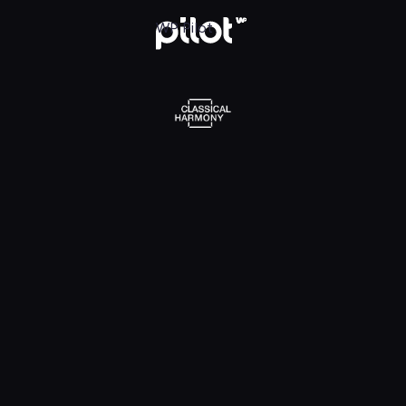
l Harmony, Oglądaj w WP Pilot
WP Pilot