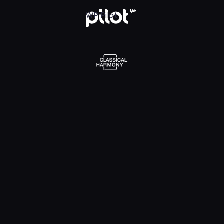
l Harmony, Oglądaj w WP Pilot
WP Pilot