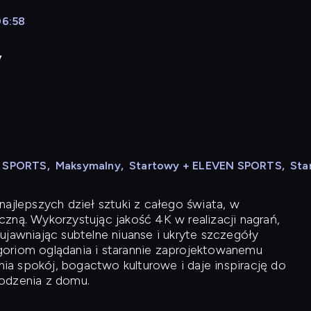
06:58
y
N SPORTS
,
Maksymalny
,
Startowy + ELEVEN SPORTS
,
Sta
ajlepszych dzieł sztuki z całego świata, w
zną. Wykorzystując jakość 4K w realizacji nagrań,
ujawniając subtelne niuanse i ukryte szczegóły
oriom oglądania i starannie zaprojektowanemu
a spokój, bogactwo kulturowe i daje inspirację do
odzenia z domu.