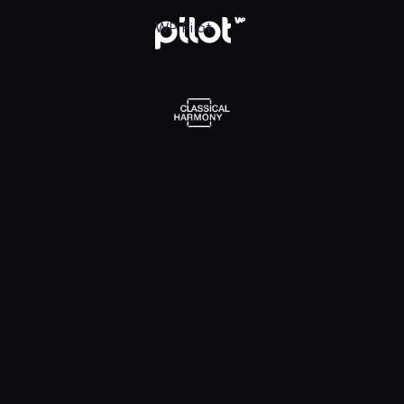
l Harmony, Oglądaj w WP Pilot
WP Pilot