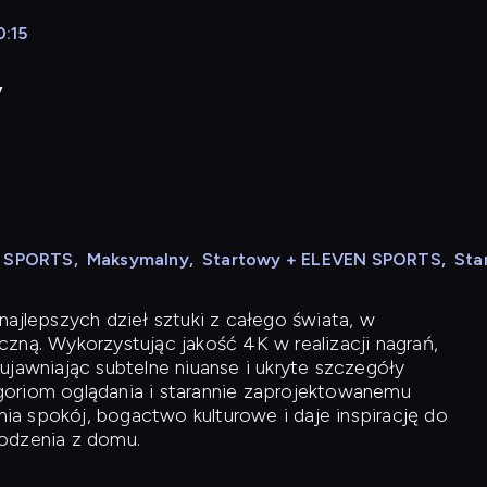
0:15
y
N SPORTS
,
Maksymalny
,
Startowy + ELEVEN SPORTS
,
Sta
ajlepszych dzieł sztuki z całego świata, w
zną. Wykorzystując jakość 4K w realizacji nagrań,
ujawniając subtelne niuanse i ukryte szczegóły
oriom oglądania i starannie zaprojektowanemu
a spokój, bogactwo kulturowe i daje inspirację do
odzenia z domu.