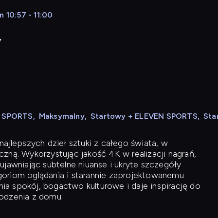
 10:57 - 11:00
y
N SPORTS
,
Maksymalny
,
Startowy + ELEVEN SPORTS
,
Sta
ajlepszych dzieł sztuki z całego świata, w
zną. Wykorzystując jakość 4K w realizacji nagrań,
ujawniając subtelne niuanse i ukryte szczegóły
oriom oglądania i starannie zaprojektowanemu
a spokój, bogactwo kulturowe i daje inspirację do
odzenia z domu.