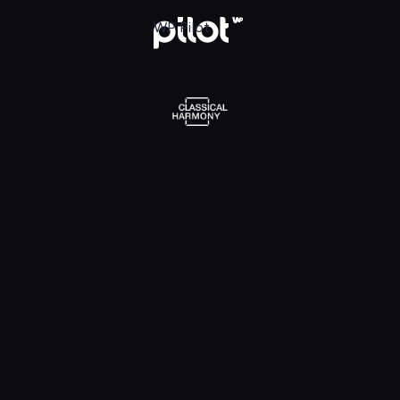
l Harmony, Oglądaj w WP Pilot
WP Pilot