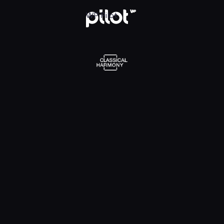
l Harmony, Oglądaj w WP Pilot
WP Pilot