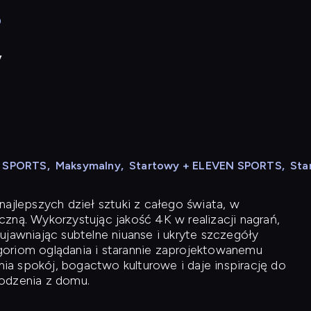
0
y
N SPORTS
,
Maksymalny
,
Startowy + ELEVEN SPORTS
,
Sta
ajlepszych dzieł sztuki z całego świata, w
zną. Wykorzystując jakość 4K w realizacji nagrań,
ujawniając subtelne niuanse i ukryte szczegóły
oriom oglądania i starannie zaprojektowanemu
a spokój, bogactwo kulturowe i daje inspirację do
odzenia z domu.