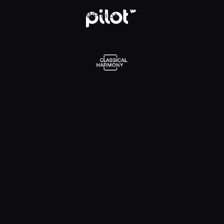
l Harmony, Oglądaj w WP Pilot
WP Pilot