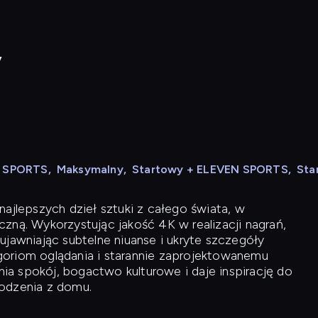
y
N SPORTS
,
Maksymalny
,
Startowy + ELEVEN SPORTS
,
Sta
ajlepszych dzieł sztuki z całego świata, w
zną. Wykorzystując jakość 4K w realizacji nagrań,
ujawniając subtelne niuanse i ukryte szczegóły
oriom oglądania i starannie zaprojektowanemu
a spokój, bogactwo kulturowe i daje inspirację do
odzenia z domu.