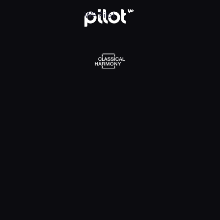
l Harmony, Oglądaj w WP Pilot
WP Pilot