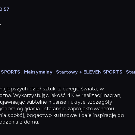
20:57
y
N SPORTS
,
Maksymalny
,
Startowy + ELEVEN SPORTS
,
Sta
ajlepszych dzieł sztuki z całego świata, w
zną. Wykorzystując jakość 4K w realizacji nagrań,
ujawniając subtelne niuanse i ukryte szczegóły
oriom oglądania i starannie zaprojektowanemu
a spokój, bogactwo kulturowe i daje inspirację do
odzenia z domu.