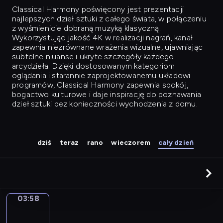
Classical Harmony
poświęcony jest prezentacji
najlepszych dzieł sztuki z całego świata, w połączeniu
z wyśmienicie dobraną muzyką klasyczną.
Wykorzystując jakość 4K w realizacji nagrań, kanał
zapewnia niezrównane wrażenia wizualne, ujawniając
subtelne niuanse i ukryte szczegóły każdego
arcydzieła. Dzięki dostosowanym kategoriom
oglądania i starannie zaprojektowanemu układowi
programów, Classical Harmony zapewnia spokój,
bogactwo kulturowe i daje inspirację do poznawania
dzieł sztuki bez konieczności wychodzenia z domu.
dziś
teraz
rano
wieczorem
cały dzień
03:58
Adriaen
van
Utrecht.