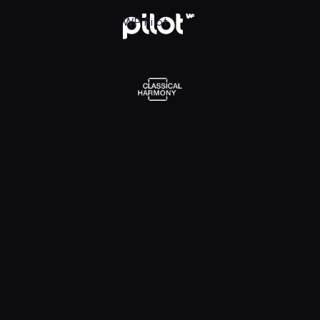
l Harmony, Oglądaj w WP Pilot
WP Pilot