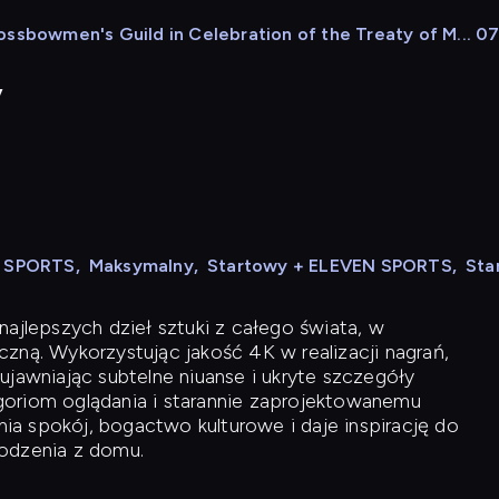
ossbowmen's Guild in Celebration of the Treaty of M... 07
y
N SPORTS
,
Maksymalny
,
Startowy + ELEVEN SPORTS
,
Sta
ajlepszych dzieł sztuki z całego świata, w
zną. Wykorzystując jakość 4K w realizacji nagrań,
ujawniając subtelne niuanse i ukryte szczegóły
oriom oglądania i starannie zaprojektowanemu
a spokój, bogactwo kulturowe i daje inspirację do
odzenia z domu.