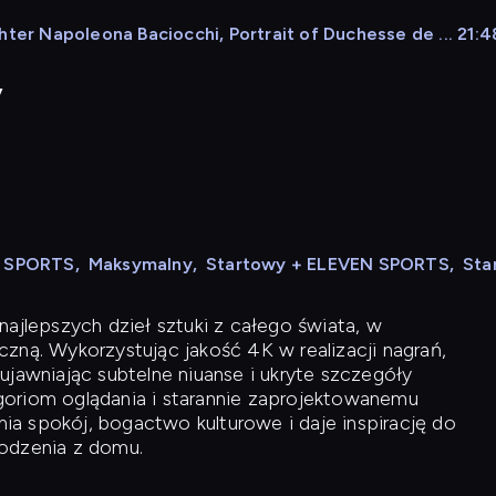
ter Napoleona Baciocchi, Portrait of Duchesse de ... 21:48
y
N SPORTS
,
Maksymalny
,
Startowy + ELEVEN SPORTS
,
Sta
ajlepszych dzieł sztuki z całego świata, w
zną. Wykorzystując jakość 4K w realizacji nagrań,
ujawniając subtelne niuanse i ukryte szczegóły
oriom oglądania i starannie zaprojektowanemu
a spokój, bogactwo kulturowe i daje inspirację do
odzenia z domu.