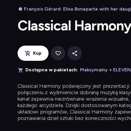
François Gérard: Elisa Bonaparte with her daugh
Classical Harmon
Kup
Dostępne w pakietach:
Maksymalny + ELEVE
Classical Harmony
poświęcony jest prezentacji n
połączeniu z wyśmienicie dobraną muzyką klasyc
kanał zapewnia niezrównane wrażenia wizualne, 
każdego arcydzieła. Dzięki dostosowanym kateg
układowi programów, Classical Harmony zapewni
poznawania dzieł sztuki bez konieczności wych