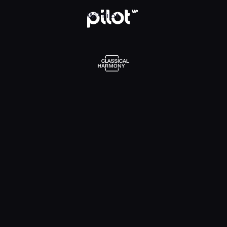
l Harmony, Oglądaj w WP Pilot
WP Pilot