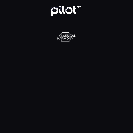
l Harmony, Oglądaj w WP Pilot
WP Pilot