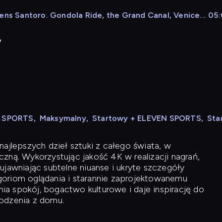
ens Santoro. Gondola Ride, the Grand Canal, Venice... 05:
y
N SPORTS
,
Maksymalny
,
Startowy + ELEVEN SPORTS
,
Sta
ajlepszych dzieł sztuki z całego świata, w
zną. Wykorzystując jakość 4K w realizacji nagrań,
ujawniając subtelne niuanse i ukryte szczegóły
oriom oglądania i starannie zaprojektowanemu
a spokój, bogactwo kulturowe i daje inspirację do
odzenia z domu.