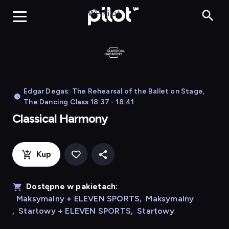
Classica
WP Pilot
Edgar Degas: The Rehearsal of the Ballet on Stage,
The Dancing Class 18:37 - 18:41
Classical Harmony
Kup
Dostępne w pakietach:
Maksymalny + ELEVEN SPORTS
,
Maksymalny
,
Startowy + ELEVEN SPORTS
,
Startowy