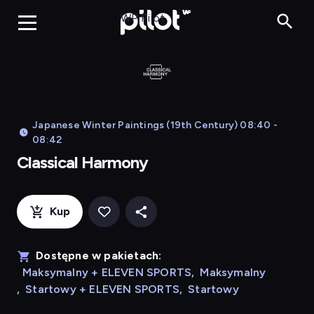
Classica
WP Pilot
Japanese Winter Paintings (19th Century) 08:40 -
08:42
Classical Harmony
Kup
Dostępne w pakietach:
Maksymalny + ELEVEN SPORTS
,
Maksymalny
,
Startowy + ELEVEN SPORTS
,
Startowy