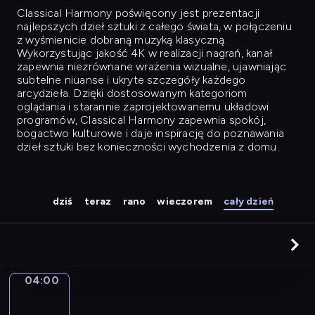
Classical Harmony
poświęcony jest prezentacji
najlepszych dzieł sztuki z całego świata, w połączeniu
z wyśmienicie dobraną muzyką klasyczną.
Wykorzystując jakość 4K w realizacji nagrań, kanał
zapewnia niezrównane wrażenia wizualne, ujawniając
subtelne niuanse i ukryte szczegóły każdego
arcydzieła. Dzięki dostosowanym kategoriom
oglądania i starannie zaprojektowanemu układowi
programów, Classical Harmony zapewnia spokój,
bogactwo kulturowe i daje inspirację do poznawania
dzieł sztuki bez konieczności wychodzenia z domu.
dziś
teraz
rano
wieczorem
cały dzień
04:00
Evelyn
De
Morgan.