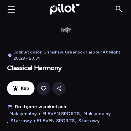
Classica
WP Pilot
John Atkinson Grimshaw. Greenock Harbour At Night
20:29 - 20:31
Classical Harmony
Kup
Dostępne w pakietach:
Maksymalny + ELEVEN SPORTS
,
Maksymalny
,
Startowy + ELEVEN SPORTS
,
Startowy