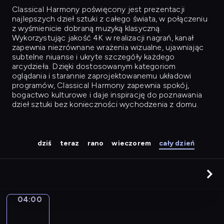
Classical Harmony
poświęcony jest prezentacji
najlepszych dzieł sztuki z całego świata, w połączeniu
z wyśmienicie dobraną muzyką klasyczną.
Wykorzystując jakość 4K w realizacji nagrań, kanał
zapewnia niezrównane wrażenia wizualne, ujawniając
subtelne niuanse i ukryte szczegóły każdego
arcydzieła. Dzięki dostosowanym kategoriom
oglądania i starannie zaprojektowanemu układowi
programów, Classical Harmony zapewnia spokój,
bogactwo kulturowe i daje inspirację do poznawania
dzieł sztuki bez konieczności wychodzenia z domu.
dziś
teraz
rano
wieczorem
cały dzień
04:00
Jacob
Jordaens.
The